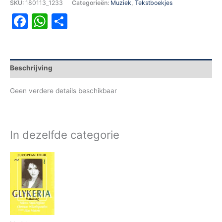
SKU:
180113_1233
Categorieën:
Muziek
,
Tekstboekjes
Facebook
WhatsApp
Delen
Beschrijving
Geen verdere details beschikbaar
In dezelfde categorie