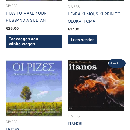
DIVERS
DIVERS
HOW TO MAKE YOUR
I EVRAIKI MOUSIKI PRIN TO
HUSBAND A SULTAN
OLOKAFTOMA
€
28,00
€
17,00
Toevoegen aan
Lees verder
winkelwagen
Oorspronkelijke
Huidige
Uitverkoop!
prijs
prijs
was:
is:
€18,00.
€10,00.
DIVERS
DIVERS
ITANOS
I RIZES