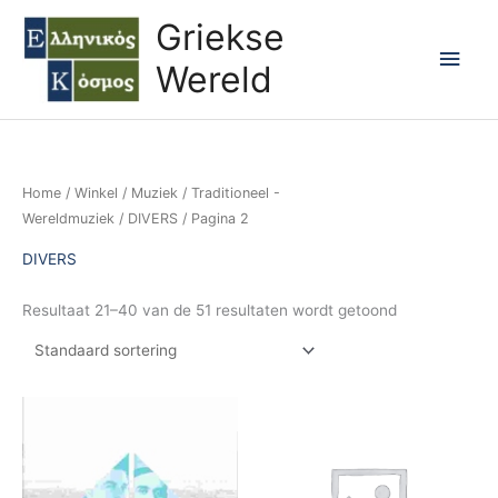
Ga
Hoo
Griekse
naar
Wereld
de
inhoud
Home
/
Winkel
/
Muziek
/
Traditioneel -
Wereldmuziek
/
DIVERS
/ Pagina 2
DIVERS
Resultaat 21–40 van de 51 resultaten wordt getoond