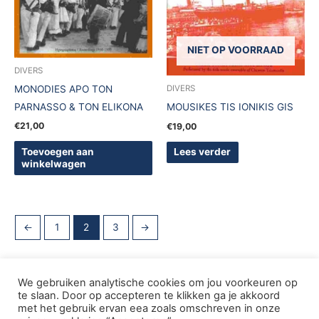
NIET OP VOORRAAD
DIVERS
MONODIES APO TON
DIVERS
PARNASSO & TON ELIKONA
MOUSIKES TIS IONIKIS GIS
€
21,00
€
19,00
Toevoegen aan
Lees verder
winkelwagen
←
1
2
3
→
We gebruiken analytische cookies om jou voorkeuren op
te slaan. Door op accepteren te klikken ga je akkoord
met het gebruik ervan eea zoals omschreven in onze
Copyright © 2005-2026 De Griekse Wereld | Design