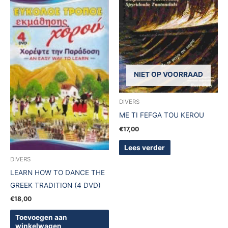
NIET OP VOORRAAD
DIVERS
ME TI FEFGA TOU KEROU
€
17,00
Lees verder
DIVERS
LEARN HOW TO DANCE THE
GREEK TRADITION (4 DVD)
€
18,00
Toevoegen aan
winkelwagen