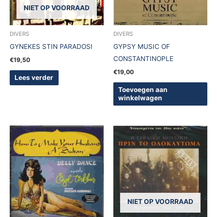
NIET OP VOORRAAD
DIVERS
DIVERS
GYNEKES STIN PARADOSI
GYPSY MUSIC OF
CONSTANTINOPLE
€
19,50
€
19,00
Lees verder
Toevoegen aan
winkelwagen
NIET OP VOORRAAD